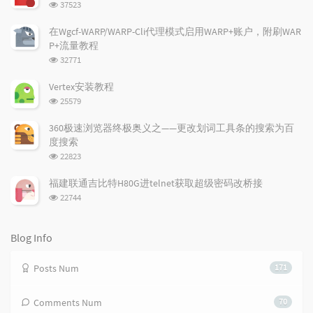
浏
37523
a
t
m
览
r
c
a
次
在Wgcf-WARP/WARP-Cli代理模式启用WARP+账户，附刷WAR
a
数:
o
r
P+流量教程
r
m
t
浏
32771
t
m
i
览
i
e
c
次
Vertex安装教程
数:
c
n
l
浏
25579
l
t
e
览
e
次
s
s
360极速浏览器终极奥义之——更改划词工具条的搜索为百
数:
s
度搜索
浏
22823
览
次
福建联通吉比特H80G进telnet获取超级密码改桥接
数:
浏
22744
览
次
数:
Blog Info
Posts Num
171
Comments Num
70