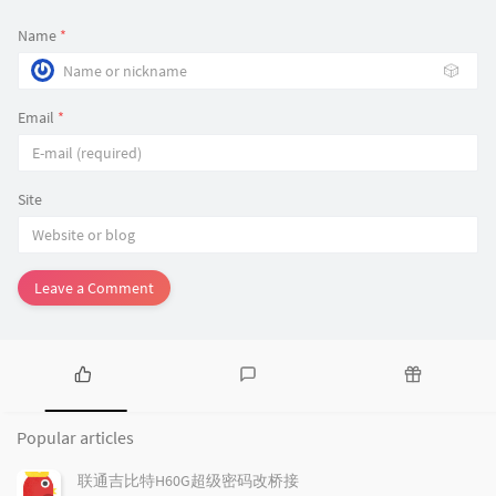
Name
*
🎲
Email
*
Site
Leave a Comment
P
L
R
o
a
a
Popular articles
p
t
n
u
e
d
联通吉比特H60G超级密码改桥接
l
s
o