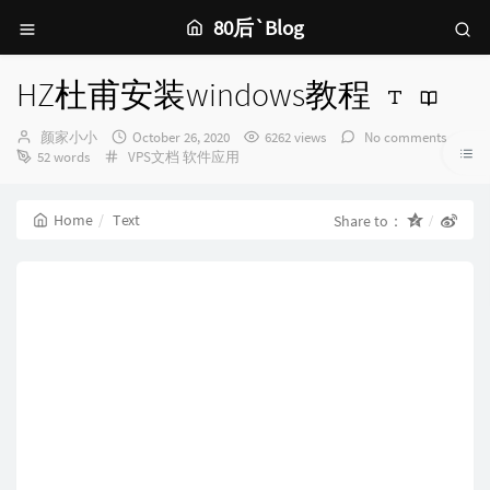
80后`Blog
HZ杜甫安装windows教程
Author：
发
颜家小小
October 26, 2020
6262 views
No comments
Categories：
布
52 words
VPS文档
软件应用
时
间：
Home
Text
Share to：