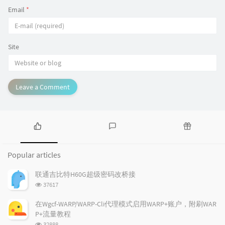
Email
*
Site
Leave a Comment
P
L
R
o
a
a
Popular articles
p
t
n
u
e
d
联通吉比特H60G超级密码改桥接
l
s
o
浏
37617
a
t
m
览
r
c
a
次
在Wgcf-WARP/WARP-Cli代理模式启用WARP+账户，附刷WAR
a
数:
o
r
P+流量教程
r
m
t
浏
32888