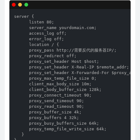
server {

      listen 80;

      server_name yourdomain.com;   

      access_log off;

      error_log off;

      location / {

      proxy_pass http://需要反代的服务器IP/;

      proxy_redirect off;

      proxy_set_header Host $host;

      proxy_set_header X-Real-IP $remote_addr;

      proxy_set_header X-Forwarded-For $proxy_add_x
      proxy_max_temp_file_size 0;

      client_max_body_size 10m;

      client_body_buffer_size 128k;

      proxy_connect_timeout 90;

      proxy_send_timeout 90;

      proxy_read_timeout 90;

      proxy_buffer_size 4k;

      proxy_buffers 4 32k;

      proxy_busy_buffers_size 64k;

      proxy_temp_file_write_size 64k;

   }
