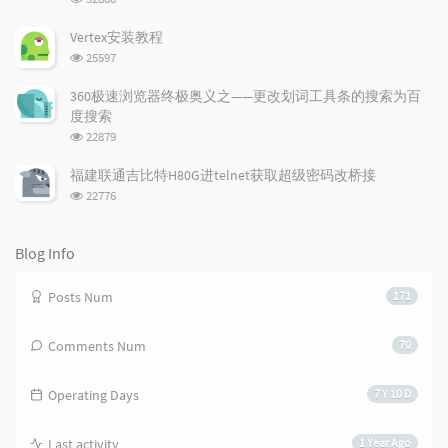
t
m
i
览
i
e
c
次
Vertex安装教程
数:
c
n
l
浏
25597
l
t
e
览
e
次
s
s
360极速浏览器终极奥义之——更改划词工具条的搜索为百
数:
s
度搜索
浏
22879
览
次
福建联通吉比特H80G进telnet获取超级密码改桥接
数:
浏
22776
览
次
数:
Blog Info
Posts Num
171
Comments Num
70
Operating Days
7 Y 10 D
Last activity
1 Year Ago