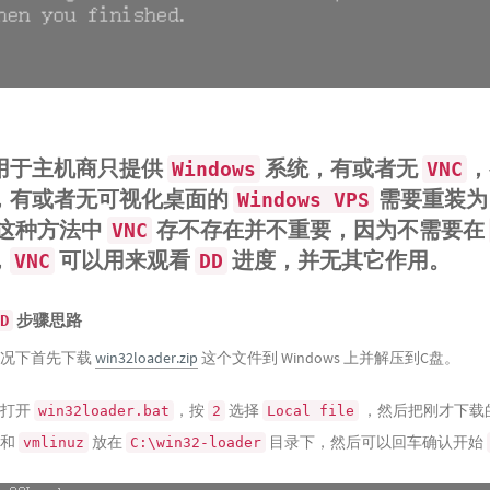
用于主机商只提供
系统，有或者无
，
Windows
VNC
，有或者无可视化桌面的
需要重装
Windows VPS
在这种方法中
存不存在并不重要，因为不需要在
VNC
，
可以用来观看
进度，并无其它作用。
VNC
DD
步骤思路
D
情况下首先下载
win32loader.zip
这个文件到 Windows 上并解压到C盘。
员打开
，按
选择
，然后把刚才下载
win32loader.bat
2
Local file
和
放在
目录下，然后可以回车确认开始
vmlinuz
C:\win32-loader