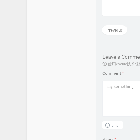
Previous
Leave a Comme
使用cookie
Comment
*
Emoji
Name
*