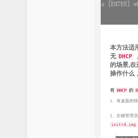
羊毛
本方法适
无
DHCP
的场景,
操作什么
有
的
DHCP
D
1、有桌面的
2、右键管理
initrd.img