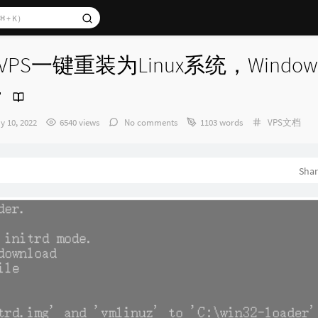
s VPS一键重装为Linux系统，Windows 
Categories：
y 10, 2022
6540 views
No comments
1103 words
VPS文档
：
Sha