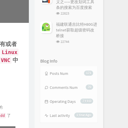
义之——更改划词工具
条的搜索为百度搜索
浏
22823
览
次
福建联通吉比特H80G进
数:
telnet获取超级密码改
桥接
浏
22744
有或者
览
为
次
Linux
数:
中
VNC
Blog Info
Posts Num
171
Comments Num
70
Operating Days
7 Y 8 D
的
了
Last activity
1 Year Ago
dd