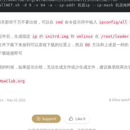
网关那些千万不要出错，可以在
命令提示符中输入
cmd
ipconfig/all
完毕后，生成指定
的
和
在
ip
initrd.img
vmlinuz
/root/loader
文件下载下来放到可以直链下载的位置上，然后
方法和上述是一样的
DD
下载链接即可
源的时候，如果提示出错，无法生成文件或少生成文件，建议换系统再次
MoeClub.org
© Allow specif
ion：May 10, 2022
Support
Like
0