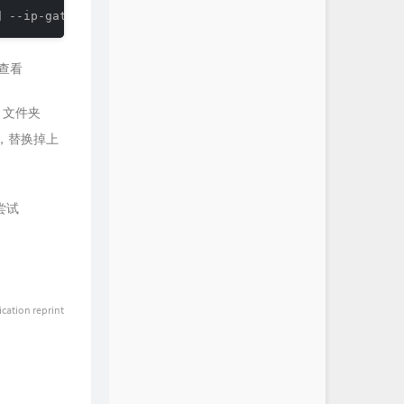
查看
文件夹
，替换掉上
尝试
ication reprint