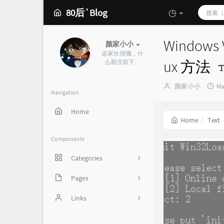
80后`Blog
Window
颜家小小
这家伙很懒，什
ux 方法
么都没留下。
Author：
发
颜家小小
Ma
Navigation
布
时
Home
间
Home
Text
Components
Categories
Pages
162
心情说
Links
2
SunPma'Blog
21