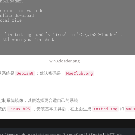
win32loader.png
认系统是
；默认密码是：
Debian9
MoeClub.org
定制系统镜像，以便选择更合适自己的系统
统的
，安装基本工具后，在上面生成
和
Linux VPS
initrd.img
vml
s://moeclub.org/attachment/LinuxShell/InstallNET.sh
